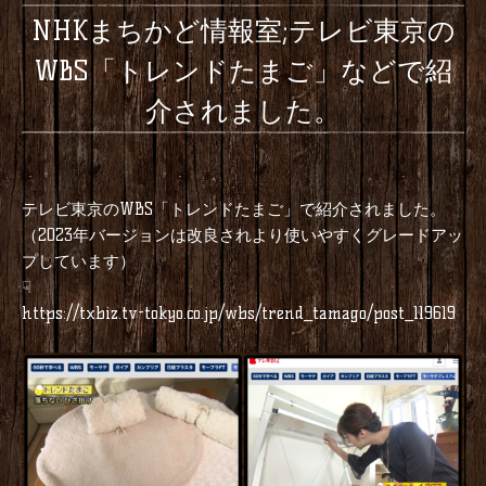
NHKまちかど情報室;テレビ東京の
WBS「トレンドたまご」などで紹
介されました。
テレビ東京のWBS「トレンドたまご」で紹介されました。
（2023年バージョンは改良されより使いやすくグレードアッ
プしています）
☟
https://txbiz.tv-tokyo.co.jp/wbs/trend_tamago/post_119619